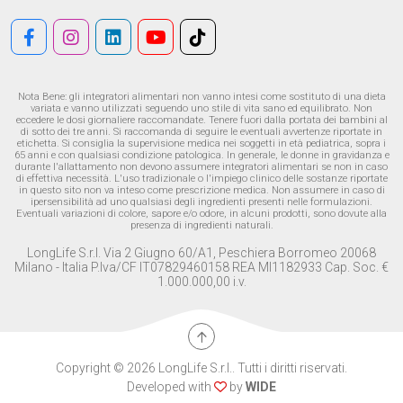
Nota Bene: gli integratori alimentari non vanno intesi come sostituto di una dieta
variata e vanno utilizzati seguendo uno stile di vita sano ed equilibrato. Non
eccedere le dosi giornaliere raccomandate. Tenere fuori dalla portata dei bambini al
di sotto dei tre anni. Si raccomanda di seguire le eventuali avvertenze riportate in
etichetta. Si consiglia la supervisione medica nei soggetti in età pediatrica, sopra i
65 anni e con qualsiasi condizione patologica. In generale, le donne in gravidanza e
durante l'allattamento non devono assumere integratori alimentari se non in caso
di effettiva necessità. L'uso tradizionale o l'impiego clinico delle sostanze riportate
in questo sito non va inteso come prescrizione medica. Non assumere in caso di
ipersensibilità ad uno qualsiasi degli ingredienti presenti nelle formulazioni.
Eventuali variazioni di colore, sapore e/o odore, in alcuni prodotti, sono dovute alla
presenza di ingredienti naturali.
LongLife S.r.l. Via 2 Giugno 60/A1, Peschiera Borromeo 20068
Milano - Italia P.Iva/CF IT07829460158 REA MI1182933 Cap. Soc. €
1.000.000,00 i.v.
Copyright © 2026 LongLife S.r.l.. Tutti i diritti riservati.
Developed with
by
WIDE