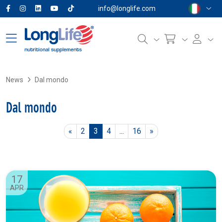
info@longlife.com
News
Dal mondo
Dal mondo
Previous
Next
«
2
3
4
...
16
»
17
APR