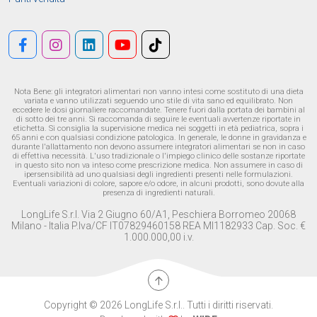
Nota Bene: gli integratori alimentari non vanno intesi come sostituto di una dieta
variata e vanno utilizzati seguendo uno stile di vita sano ed equilibrato. Non
eccedere le dosi giornaliere raccomandate. Tenere fuori dalla portata dei bambini al
di sotto dei tre anni. Si raccomanda di seguire le eventuali avvertenze riportate in
etichetta. Si consiglia la supervisione medica nei soggetti in età pediatrica, sopra i
65 anni e con qualsiasi condizione patologica. In generale, le donne in gravidanza e
durante l'allattamento non devono assumere integratori alimentari se non in caso
di effettiva necessità. L'uso tradizionale o l'impiego clinico delle sostanze riportate
in questo sito non va inteso come prescrizione medica. Non assumere in caso di
ipersensibilità ad uno qualsiasi degli ingredienti presenti nelle formulazioni.
Eventuali variazioni di colore, sapore e/o odore, in alcuni prodotti, sono dovute alla
presenza di ingredienti naturali.
LongLife S.r.l. Via 2 Giugno 60/A1, Peschiera Borromeo 20068
Milano - Italia P.Iva/CF IT07829460158 REA MI1182933 Cap. Soc. €
1.000.000,00 i.v.
Copyright © 2026 LongLife S.r.l.. Tutti i diritti riservati.