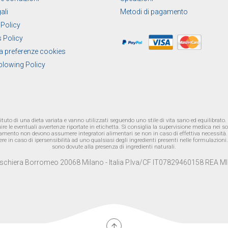
ali
Metodi di pagamento
 Policy
 Policy
a preferenze cookies
blowing Policy
tuto di una dieta variata e vanno utilizzati seguendo uno stile di vita sano ed equilibrato.
re le eventuali avvertenze riportate in etichetta. Si consiglia la supervisione medica nei s
ttamento non devono assumere integratori alimentari se non in caso di effettiva necessità. L
n caso di ipersensibilità ad uno qualsiasi degli ingredienti presenti nelle formulazioni. Ev
sono dovute alla presenza di ingredienti naturali.
Peschiera Borromeo 20068 Milano - Italia P.Iva/CF IT07829460158 REA MI