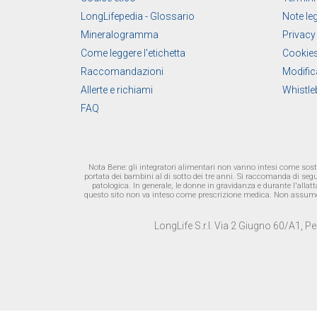
LongLifepedia - Glossario
Note leg
Mineralogramma
Privacy
Come leggere l'etichetta
Cookies
Raccomandazioni
Modific
Allerte e richiami
Whistle
FAQ
Nota Bene: gli integratori alimentari non vanno intesi come sosti
portata dei bambini al di sotto dei tre anni. Si raccomanda di segui
patologica. In generale, le donne in gravidanza e durante l'alla
questo sito non va inteso come prescrizione medica. Non assumere i
LongLife S.r.l. Via 2 Giugno 60/A1, 