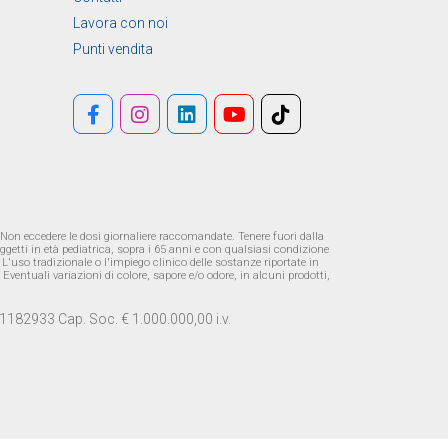
Lavora con noi
Punti vendita
 Non eccedere le dosi giornaliere raccomandate. Tenere fuori dalla
oggetti in età pediatrica, sopra i 65 anni e con qualsiasi condizione
'uso tradizionale o l'impiego clinico delle sostanze riportate in
entuali variazioni di colore, sapore e/o odore, in alcuni prodotti,
1182933 Cap. Soc. € 1.000.000,00 i.v.