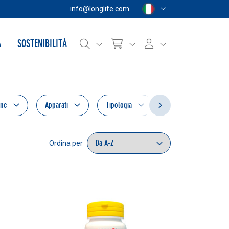
info@longlife.com
A
SOSTENIBILITÀ
one
Apparati
Tipologia
Novità
Prod
Ordina per