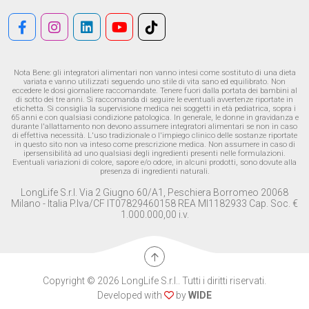
Nota Bene: gli integratori alimentari non vanno intesi come sostituto di una dieta
variata e vanno utilizzati seguendo uno stile di vita sano ed equilibrato. Non
eccedere le dosi giornaliere raccomandate. Tenere fuori dalla portata dei bambini al
di sotto dei tre anni. Si raccomanda di seguire le eventuali avvertenze riportate in
etichetta. Si consiglia la supervisione medica nei soggetti in età pediatrica, sopra i
65 anni e con qualsiasi condizione patologica. In generale, le donne in gravidanza e
durante l'allattamento non devono assumere integratori alimentari se non in caso
di effettiva necessità. L'uso tradizionale o l'impiego clinico delle sostanze riportate
in questo sito non va inteso come prescrizione medica. Non assumere in caso di
ipersensibilità ad uno qualsiasi degli ingredienti presenti nelle formulazioni.
Eventuali variazioni di colore, sapore e/o odore, in alcuni prodotti, sono dovute alla
presenza di ingredienti naturali.
LongLife S.r.l. Via 2 Giugno 60/A1, Peschiera Borromeo 20068
Milano - Italia P.Iva/CF IT07829460158 REA MI1182933 Cap. Soc. €
1.000.000,00 i.v.
Copyright © 2026 LongLife S.r.l.. Tutti i diritti riservati.
Developed with
by
WIDE