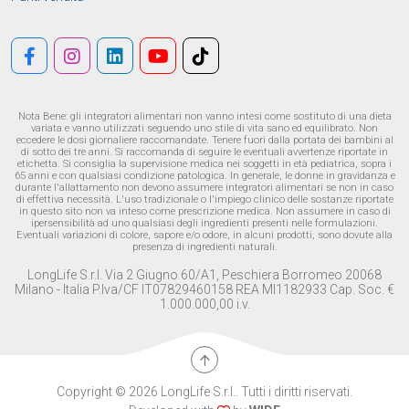
Nota Bene: gli integratori alimentari non vanno intesi come sostituto di una dieta
variata e vanno utilizzati seguendo uno stile di vita sano ed equilibrato. Non
eccedere le dosi giornaliere raccomandate. Tenere fuori dalla portata dei bambini al
di sotto dei tre anni. Si raccomanda di seguire le eventuali avvertenze riportate in
etichetta. Si consiglia la supervisione medica nei soggetti in età pediatrica, sopra i
65 anni e con qualsiasi condizione patologica. In generale, le donne in gravidanza e
durante l'allattamento non devono assumere integratori alimentari se non in caso
di effettiva necessità. L'uso tradizionale o l'impiego clinico delle sostanze riportate
in questo sito non va inteso come prescrizione medica. Non assumere in caso di
ipersensibilità ad uno qualsiasi degli ingredienti presenti nelle formulazioni.
Eventuali variazioni di colore, sapore e/o odore, in alcuni prodotti, sono dovute alla
presenza di ingredienti naturali.
LongLife S.r.l. Via 2 Giugno 60/A1, Peschiera Borromeo 20068
Milano - Italia P.Iva/CF IT07829460158 REA MI1182933 Cap. Soc. €
1.000.000,00 i.v.
Copyright © 2026 LongLife S.r.l.. Tutti i diritti riservati.