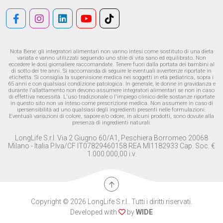
Nota Bene: gli integratori alimentari non vanno intesi come sostituto di una dieta
variata e vanno utilizzati seguendo uno stile di vita sano ed equilibrato. Non
eccedere le dosi giornaliere raccomandate. Tenere fuori dalla portata dei bambini al
di sotto dei tre anni. Si raccomanda di seguire le eventuali avvertenze riportate in
etichetta. Si consiglia la supervisione medica nei soggetti in età pediatrica, sopra i
65 anni e con qualsiasi condizione patologica. In generale, le donne in gravidanza e
durante l'allattamento non devono assumere integratori alimentari se non in caso
di effettiva necessità. L'uso tradizionale o l'impiego clinico delle sostanze riportate
in questo sito non va inteso come prescrizione medica. Non assumere in caso di
ipersensibilità ad uno qualsiasi degli ingredienti presenti nelle formulazioni.
Eventuali variazioni di colore, sapore e/o odore, in alcuni prodotti, sono dovute alla
presenza di ingredienti naturali.
LongLife S.r.l. Via 2 Giugno 60/A1, Peschiera Borromeo 20068
Milano - Italia P.Iva/CF IT07829460158 REA MI1182933 Cap. Soc. €
1.000.000,00 i.v.
Copyright © 2026 LongLife S.r.l.. Tutti i diritti riservati.
Developed with
by
WIDE