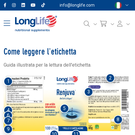
info@longlife.com
Come leggere l'etichetta
Guida illustrata per la lettura dell'etichetta.
2
1
3
5
4
6
8
7
9
10
11