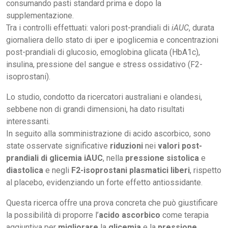
consumando pasti standard prima e dopo la
supplementazione.
Tra i controlli effettuati: valori post-prandiali di
iAUC
, durata
giornaliera dello stato di iper e ipoglicemia e concentrazioni
post-prandiali di glucosio, emoglobina glicata (HbA1c),
insulina, pressione del sangue e stress ossidativo (F2-
isoprostani).
Lo studio, condotto da ricercatori australiani e olandesi,
sebbene non di grandi dimensioni, ha dato risultati
interessanti.
In seguito alla somministrazione di acido ascorbico, sono
state osservate significative
riduzioni
nei
valori post-
prandiali di glicemia iAUC
, nella
pressione sistolica
e
diastolica
e negli
F2-isoprostani plasmatici liberi
, rispetto
al placebo, evidenziando un forte effetto antiossidante.
Questa ricerca offre una prova concreta che può giustificare
la possibilità di proporre l’
acido ascorbico
come terapia
aggiuntiva per
migliorare
la
glicemia
e la
pressione