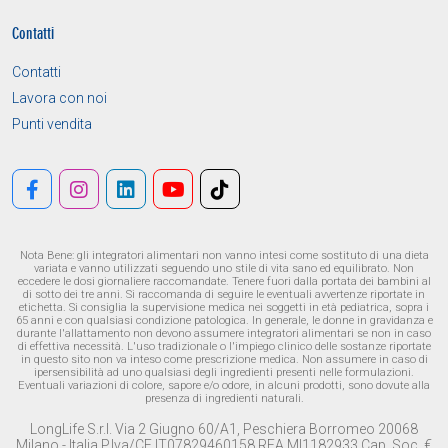
Contatti
Contatti
Lavora con noi
Punti vendita
Nota Bene: gli integratori alimentari non vanno intesi come sostituto di una dieta
variata e vanno utilizzati seguendo uno stile di vita sano ed equilibrato. Non
eccedere le dosi giornaliere raccomandate. Tenere fuori dalla portata dei bambini al
di sotto dei tre anni. Si raccomanda di seguire le eventuali avvertenze riportate in
etichetta. Si consiglia la supervisione medica nei soggetti in età pediatrica, sopra i
65 anni e con qualsiasi condizione patologica. In generale, le donne in gravidanza e
durante l'allattamento non devono assumere integratori alimentari se non in caso
di effettiva necessità. L'uso tradizionale o l'impiego clinico delle sostanze riportate
in questo sito non va inteso come prescrizione medica. Non assumere in caso di
ipersensibilità ad uno qualsiasi degli ingredienti presenti nelle formulazioni.
Eventuali variazioni di colore, sapore e/o odore, in alcuni prodotti, sono dovute alla
presenza di ingredienti naturali.
LongLife S.r.l. Via 2 Giugno 60/A1, Peschiera Borromeo 20068
Milano - Italia P.Iva/CF IT07829460158 REA MI1182933 Cap. Soc. €