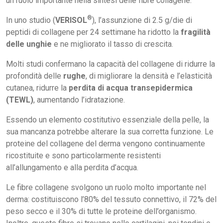
un ruolo importante nella sintesi delle fibre collagene.
®
In uno studio (
VERISOL
), l’assunzione di 2.5 g/die di
peptidi di collagene per 24 settimane ha ridotto la
fragilità
delle unghie
e ne migliorato il tasso di crescita.
Molti studi confermano la capacità del collagene di ridurre la
profondità delle
rughe
, di migliorare la densità e l’elasticità
cutanea, ridurre la
perdita di acqua transepidermica
(TEWL)
, aumentando l’idratazione.
Essendo un elemento costitutivo essenziale della pelle, la
sua mancanza potrebbe alterare la sua corretta funzione. Le
proteine del collagene del derma vengono continuamente
ricostituite e sono particolarmente resistenti
all’allungamento e alla perdita d’acqua.
Le fibre collagene svolgono un ruolo molto importante nel
derma: costituiscono l’80% del tessuto connettivo, il 72% del
peso secco e il 30% di tutte le proteine dell’organismo.