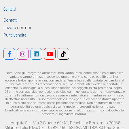
Contatti
Contatti
Lavora con noi
Punti vendita
Nota Bene: gli integratori alimentari non vanno intesi come sostituto di una dieta
variata e vanno utilizzati seguendo uno stile di vita sano ed equilibrato. Non
eccedere le dosi giornaliere raccomandate. Tenere fuori dalla portata dei bambini al
di sotto dei tre anni. Si raccomanda di seguire le eventuali avvertenze riportate in
etichetta. Si consiglia la supervisione medica nei soggetti in età pediatrica, sopra i
65 anni e con qualsiasi condizione patologica. In generale, le donne in gravidanza e
durante l'allattamento non devono assumere integratori alimentari se non in caso
di effettiva necessità. L'uso tradizionale o l'impiego clinico delle sostanze riportate
in questo sito non va inteso come prescrizione medica. Non assumere in caso di
ipersensibilità ad uno qualsiasi degli ingredienti presenti nelle formulazioni.
Eventuali variazioni di colore, sapore e/o odore, in alcuni prodotti, sono dovute alla
presenza di ingredienti naturali.
LongLife S.r.l. Via 2 Giugno 60/A1, Peschiera Borromeo 20068
Milano - Italia P.Iva/CF IT07829460158 REA MI1182933 Cap. Soc. €