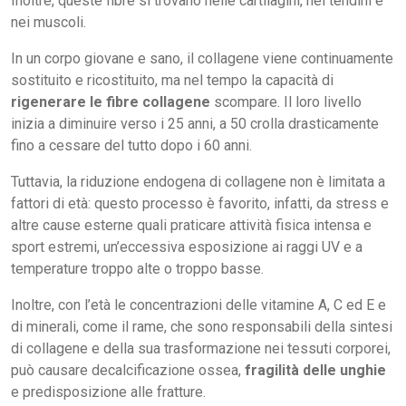
Inoltre, queste fibre si trovano nelle cartilagini, nei tendini e
nei muscoli.
In un corpo giovane e sano, il collagene viene continuamente
sostituito e ricostituito, ma nel tempo la capacità di
rigenerare le fibre collagene
scompare. Il loro livello
inizia a diminuire verso i 25 anni, a 50 crolla drasticamente
fino a cessare del tutto dopo i 60 anni.
Tuttavia, la riduzione endogena di collagene non è limitata a
fattori di età: questo processo è favorito, infatti, da stress e
altre cause esterne quali praticare attività fisica intensa e
sport estremi, un’eccessiva esposizione ai raggi UV e a
temperature troppo alte o troppo basse.
Inoltre, con l’età le concentrazioni delle vitamine A, C ed E e
di minerali, come il rame, che sono responsabili della sintesi
di collagene e della sua trasformazione nei tessuti corporei,
può causare decalcificazione ossea,
fragilità delle unghie
e predisposizione alle fratture.