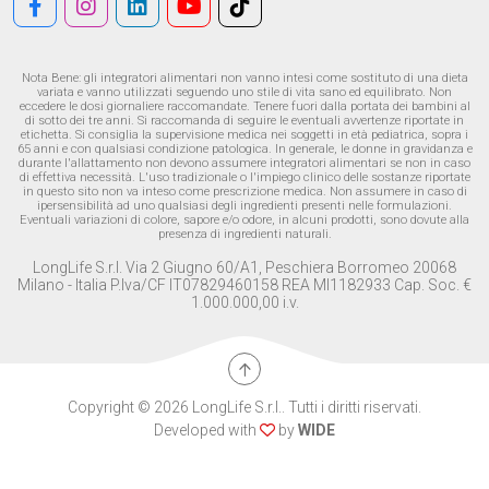
Nota Bene: gli integratori alimentari non vanno intesi come sostituto di una dieta
variata e vanno utilizzati seguendo uno stile di vita sano ed equilibrato. Non
eccedere le dosi giornaliere raccomandate. Tenere fuori dalla portata dei bambini al
di sotto dei tre anni. Si raccomanda di seguire le eventuali avvertenze riportate in
etichetta. Si consiglia la supervisione medica nei soggetti in età pediatrica, sopra i
65 anni e con qualsiasi condizione patologica. In generale, le donne in gravidanza e
durante l'allattamento non devono assumere integratori alimentari se non in caso
di effettiva necessità. L'uso tradizionale o l'impiego clinico delle sostanze riportate
in questo sito non va inteso come prescrizione medica. Non assumere in caso di
ipersensibilità ad uno qualsiasi degli ingredienti presenti nelle formulazioni.
Eventuali variazioni di colore, sapore e/o odore, in alcuni prodotti, sono dovute alla
presenza di ingredienti naturali.
LongLife S.r.l. Via 2 Giugno 60/A1, Peschiera Borromeo 20068
Milano - Italia P.Iva/CF IT07829460158 REA MI1182933 Cap. Soc. €
1.000.000,00 i.v.
Copyright © 2026 LongLife S.r.l.. Tutti i diritti riservati.
Developed with
by
WIDE