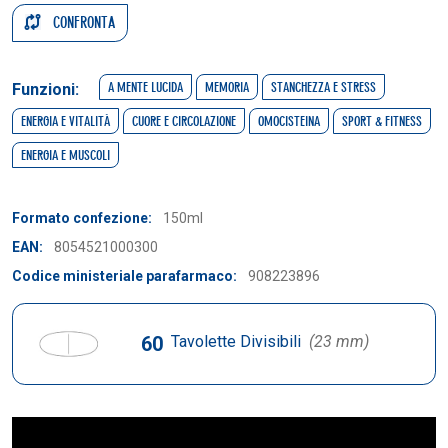
CONFRONTA
A MENTE LUCIDA
MEMORIA
STANCHEZZA E STRESS
Funzioni:
ENERGIA E VITALITÀ
CUORE E CIRCOLAZIONE
OMOCISTEINA
SPORT & FITNESS
ENERGIA E MUSCOLI
Formato confezione:
150ml
EAN:
8054521000300
Codice ministeriale parafarmaco:
908223896
60
Tavolette Divisibili
(23 mm)